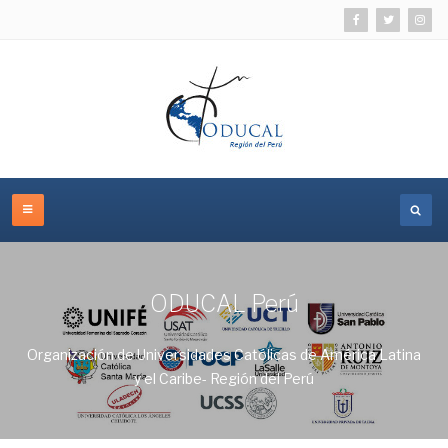
ODUCAL Perú
Organización de Universidades Católicas de América Latina
y el Caribe- Región del Perú